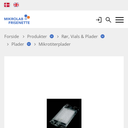
Login
Search
Mobile 
Forside
Produkter
Rør, Vials & Plader
Plader
Mikrotiterplader