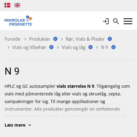
Login
Search
Mobile 
Forside
Produkter
Rør, Vials & Plader
Vials og tilbehør
Vials og låg
N 9
N 9
HPLC og GC autosampler
vials størrelse N 9
. Tilgængelig som
vials med påmonterede låg eller vials og skruelåg, septa,
sampakninger for sig. Til mange applikationer og
instrumenter. Alle produkter gennemgår en omfattende
kontrol før frigivelse. Søger du alternativer til de vials og låg,
du bruger i dag? Prøv Macherey-Nagels VialFinder. Indtast dit
Læs mere
nuværende varenummer i feltet "REF"
Klik her for at bruge