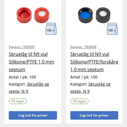
Varenr.:
702037
Varenr.:
702039
Skruelåg til N9 vial
Skruelåg til N9 vial
Silikone/PTFE 1,0 mm
Silikone/PTFE/forskåret
septum
1,0 mm septum
Antal / pk:
100
Antal / pk:
100
Kategori:
Skruelåg og
Kategori:
Skruelåg og
septa, N 9
septa, N 9
På lager
På lager
Log ind for priser
Log ind for priser