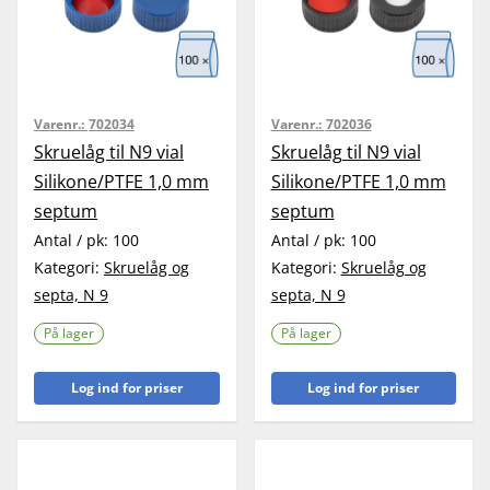
Varenr.:
702034
Varenr.:
702036
Skruelåg til N9 vial
Skruelåg til N9 vial
Silikone/PTFE 1,0 mm
Silikone/PTFE 1,0 mm
septum
septum
Antal / pk:
100
Antal / pk:
100
Kategori:
Skruelåg og
Kategori:
Skruelåg og
septa, N 9
septa, N 9
På lager
På lager
Log ind for priser
Log ind for priser