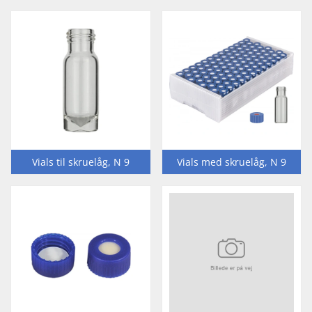
VialFinder
Septa Guide
Vials til skruelåg, N 9
Vials med skruelåg, N 9