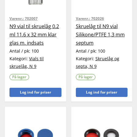
Varenr.:
702007
Varenr.:
702026
N9 vial til skruelåg 0.2
Skruelåg til N9 vial
ml 11.6 x 32 mm klar
Silikone/PTFE 1,3 mm
glas m. indsats
septum
Antal / pk:
100
Antal / pk:
100
Kategori:
Vials til
Kategori:
Skruelåg og
skruelåg, N 9
septa, N 9
På lager
På lager
Log ind for priser
Log ind for priser