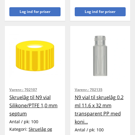
Log ind for priser
Log ind for priser
Varenr.:
702107
Varenr.:
702135
Skruelåg til N9 vial
N9 vial til skruelåg 0.2
Silikone/PTFE 1,0 mm
ml 11.6 x 32 mm
septum
transparent PP med
koni...
Antal / pk:
100
Kategori:
Skruelåg og
Antal / pk:
100