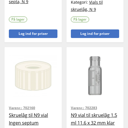
septa, N 9
Kategori:
Vials til
skruelåg, N 9
På lager
På lager
Log ind for priser
Log ind for priser
Varenr.:
702160
Varenr.:
702283
Skruelåg til N9 vial
N9 vial til skruelåg 1.5
Ingen septum
ml 11.6 x 32 mm klar