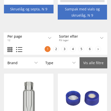
Skruelåg og septa, N 9
Sampak med vials og
skruelåg, N 9
Per page
Sorter efter
12
På lager
1
2
3
4
5
6
Brand
Type
Vis alle filtre