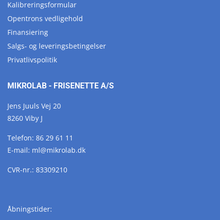
Kalibreringsformular
Opentrons vedligehold
Finansiering
Salgs- og leveringsbetingelser
Privatlivspolitik
MIKROLAB - FRISENETTE A/S
Jens Juuls Vej 20
8260 Viby J
Telefon:
86 29 61 11
E-mail:
ml@
mikrolab.
dk
CVR-nr.: 83309210
Åbningstider: