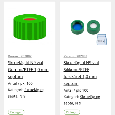
Varenr.:
702082
Varenr.:
702083
Skruelåg til N9 vial
Skruelåg til N9 vial
Gummi/PTFE 1,0 mm
Silikone/PTFE
septum
forskåret 1,0 mm
septum
Antal / pk:
100
Kategori:
Skruelåg og
Antal / pk:
100
septa, N 9
Kategori:
Skruelåg og
septa, N 9
På lager
På lager