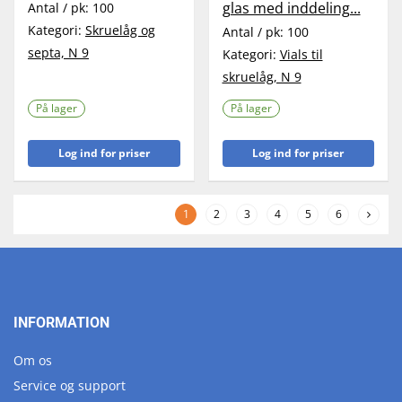
glas med inddeling...
Antal / pk:
100
Kategori:
Skruelåg og
Antal / pk:
100
septa, N 9
Kategori:
Vials til
skruelåg, N 9
På lager
På lager
Log ind for priser
Log ind for priser
1
2
3
4
5
6
INFORMATION
Om os
Service og support