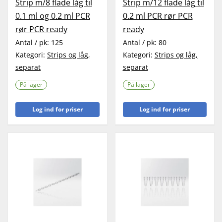
Strip m/8 flade låg til
Strip m/12 flade låg til
0.1 ml og 0.2 ml PCR
0.2 ml PCR rør PCR
rør PCR ready
ready
Antal / pk:
125
Antal / pk:
80
Kategori:
Strips og låg,
Kategori:
Strips og låg,
separat
separat
På lager
På lager
Log ind for priser
Log ind for priser