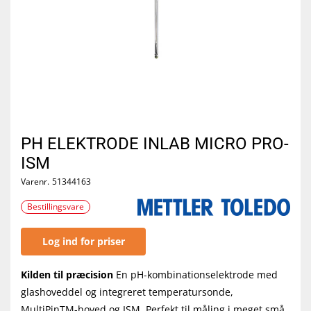
PH ELEKTRODE INLAB MICRO PRO-
ISM
Varenr.
51344163
Bestillingsvare
Log ind for priser
Kilden til præcision
En pH-kombinationselektrode med
glashoveddel og integreret temperatursonde,
MultiPinTM-hoved og ISM. Perfekt til måling i meget små