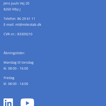
Jens Juuls Vej 20
8260 Viby J
Telefon:
86 29 61 11
E-mail:
ml@
mikrolab.
dk
CVR-nr.: 83309210
Åbningstider:
Mandag til torsdag
kl. 08:00 - 16:00
Fredag
kl. 08:00 - 14:00
LinkedIn
YouTube