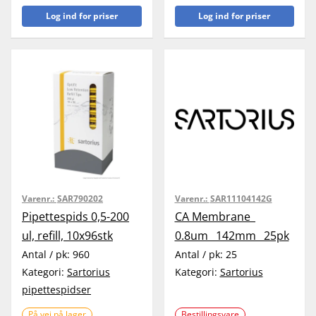
Log ind for priser
Log ind for priser
Varenr.:
SAR790202
Varenr.:
SAR11104142G
Pipettespids 0,5-200
CA Membrane_
ul, refill, 10x96stk
0.8um_ 142mm_ 25pk
Antal / pk:
960
Antal / pk:
25
Kategori:
Sartorius
Kategori:
Sartorius
pipettespidser
På vej på lager
Bestillingsvare