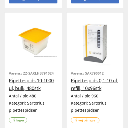
Varenr.:
ZZ-SARLHB791024
Varenr.:
SAR790012
Pipettespids 10-1000
Pipettespids 0,1-10 ul,
ul, bulk, 480stk
refill, 10x96stk
Antal / pk:
480
Antal / pk:
960
Kategori:
Sartorius
Kategori:
Sartorius
pipettespidser
pipettespidser
På lager
På vej på lager