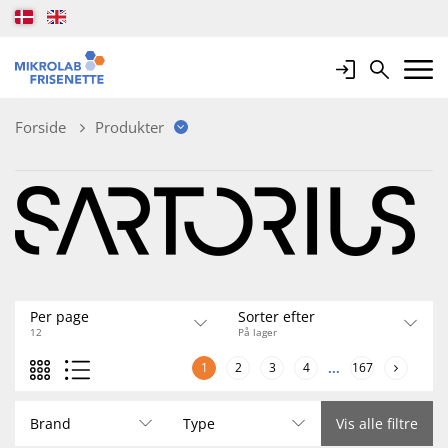
Login
Search
Mobile 
Forside
Produkter
Per page
Sorter efter
12
På lager
1
2
3
4
...
167
Brand
Type
Vis alle filtre