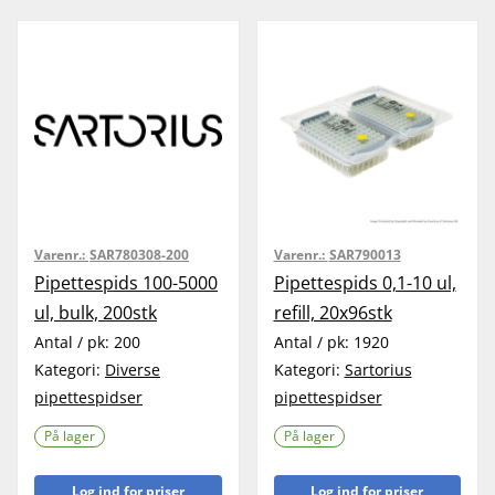
Varenr.:
SAR780308-200
Varenr.:
SAR790013
Pipettespids 100-5000
Pipettespids 0,1-10 ul,
ul, bulk, 200stk
refill, 20x96stk
Antal / pk:
200
Antal / pk:
1920
Kategori:
Diverse
Kategori:
Sartorius
pipettespidser
pipettespidser
På lager
På lager
Log ind for priser
Log ind for priser