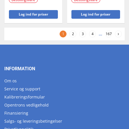
Log ind for priser
Log ind for priser
1
2
3
4
...
167
INFORMATION
Om os
Service og support
Kalibreringsformular
Opentrons vedligehold
Finansiering
Salgs- og leveringsbetingelser