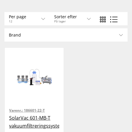
optimal placering i arbejdssituationen. Tragtene er til 47 mm
filtre. Gasbrænder (gas ej inkl.) til flambering af filterholder og
Per page
Sorter efter
en pakke med 200 sterile membranfiltre medfølger.
12
På lager
Brand
Varenr.:
186601-22-T
SolarVac 601-MB-T
vakuumfiltreringssystem