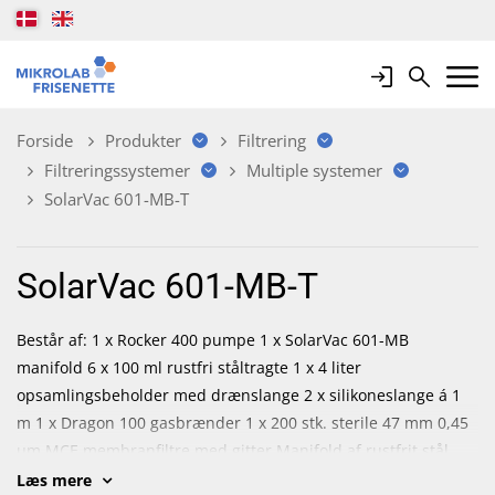
Login
Search
Mobile 
Forside
Produkter
Filtrering
Filtreringssystemer
Multiple systemer
SolarVac 601-MB-T
SolarVac 601-MB-T
Består af: 1 x Rocker 400 pumpe 1 x SolarVac 601-MB
manifold 6 x 100 ml rustfri ståltragte 1 x 4 liter
opsamlingsbeholder med drænslange 2 x silikoneslange á 1
m 1 x Dragon 100 gasbrænder 1 x 200 stk. sterile 47 mm 0,45
µm MCE membranfiltre med gitter Manifold af rustfrit stål
med ståltragte, som drejes på plads. Kan roteres for at opnå
Læs mere