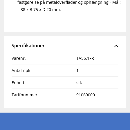
fastgørelse på metaloverflader og ophængning - Mål:
L 88 x B 75 x D 20 mm.
Specifikationer
Varenr.
TA55.1FR
Antal / pk
1
Enhed
stk
Tarifnummer
91069000