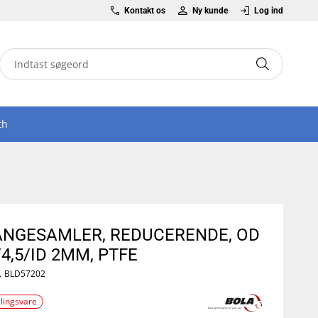
Kontakt os
Ny kunde
Log ind
th
ANGESAMLER, REDUCERENDE, OD
/4,5/ID 2MM, PTFE
.
BLD57202
llingsvare