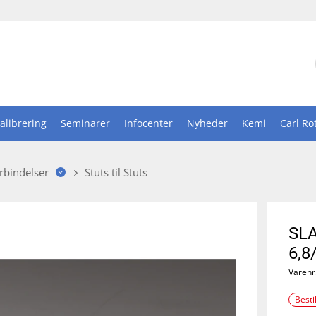
alibrering
Seminarer
Infocenter
Nyheder
Kemi
Carl Ro
rbindelser
Stuts til Stuts
SL
6,8
Varenr
Besti