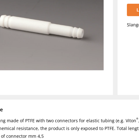
L
Slang
se
®
ting made of PTFE with two connectors for elastic tubing (e.g. Viton
hemical resistance, the product is only exposed to PTFE. Total le
. of connector mm 4,5