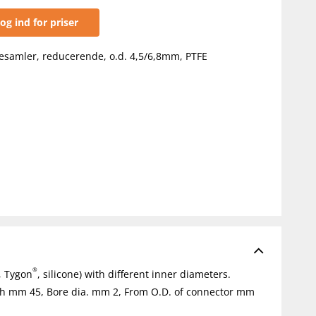
og ind for priser
esamler, reducerende, o.d. 4,5/6,8mm, PTFE
®
, Tygon
, silicone) with different inner diameters.
ngth mm 45, Bore dia. mm 2, From O.D. of connector mm