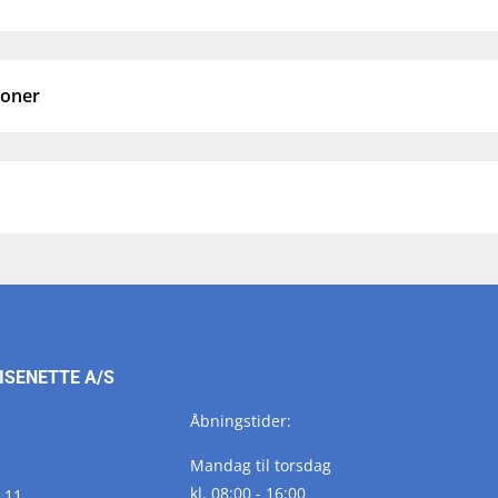
ioner
ISENETTE A/S
Åbningstider:
Mandag til torsdag
kl. 08:00 - 16:00
 11