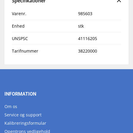
Specifikationer
Varenr.
985603
Enhed
stk
UNSPSC
41116205
Tarifnummer
38220000
INFORMATION
Om os
Service og support
Kalibreringsformular
Opentrons vedligehold