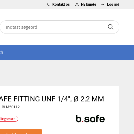
Kontakt os
Ny kunde
Log ind
th
AFE FITTING UNF 1/4", Ø 2,2 MM
.
BLM50112
llingsvare