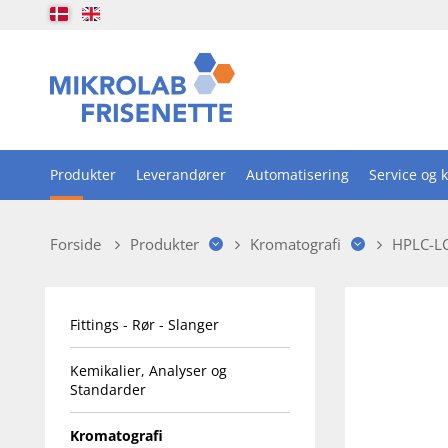
Produkter
Leverandører
Automatisering
Service og k
Forside
Produkter
Kromatografi
HPLC-L
Fittings - Rør - Slanger
Kemikalier, Analyser og
Standarder
Kromatografi