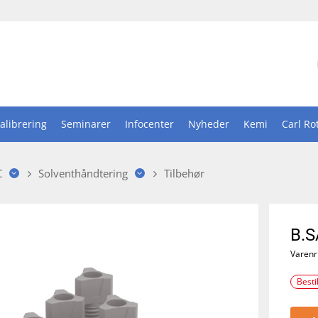
alibrering
Seminarer
Infocenter
Nyheder
Kemi
Carl Ro
C
Solventhåndtering
Tilbehør
B.S
Varenr
Besti