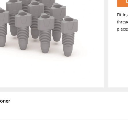
L
Fitti
threa
piece
ioner