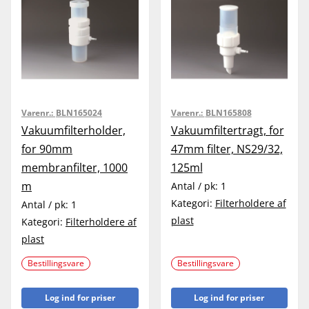
Varenr.:
BLN165024
Varenr.:
BLN165808
Vakuumfilterholder,
Vakuumfiltertragt, for
for 90mm
47mm filter, NS29/32,
membranfilter, 1000
125ml
m
Antal / pk:
1
Kategori:
Filterholdere af
Antal / pk:
1
plast
Kategori:
Filterholdere af
plast
Bestillingsvare
Bestillingsvare
Log ind for priser
Log ind for priser