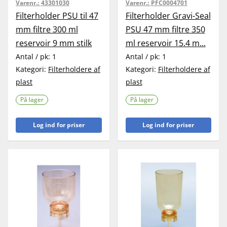
Varenr.:
43301030
Varenr.:
PFC0004701
Filterholder PSU til 47
Filterholder Gravi-Seal
mm filtre 300 ml
PSU 47 mm filtre 350
reservoir 9 mm stilk
ml reservoir 15.4 m...
Antal / pk:
1
Antal / pk:
1
Kategori:
Filterholdere af
Kategori:
Filterholdere af
plast
plast
På lager
På lager
Log ind for priser
Log ind for priser