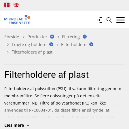
Login
Search
Mobile 
Forside
Produkter
Filtrering
Tragte og holdere
Filterholdere
Filterholdere af plast
Filterholdere af plast
Filterholdere af polysulfon (PSU) til vakuumfiltrering gennem
membranfiltre. Se flere oplysninger på det enkelte
varenummer. NB. Filtre af polycarbonat (PC) kan ikke
anvendes til PFC0004701, da disse filtre er så tynde, at
filterholderen ikke holder tæt (filterholderen er med gravi-
seal).
SE FLERE FILTERHOLDERE OG FILTRERINGSSYSTEMER
Læs mere