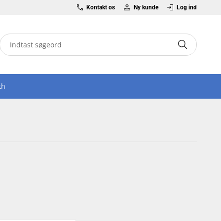
Kontakt os
Ny kunde
Log ind
th