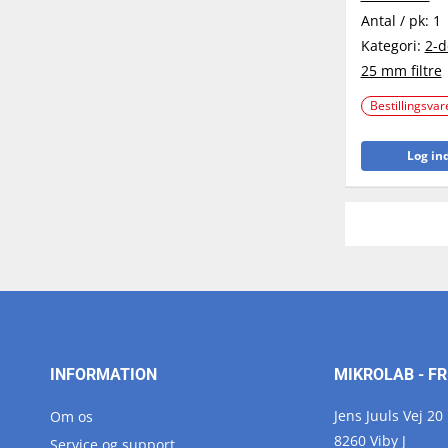
Antal / pk:
1
Kategori:
2-d
25 mm filtre
Bestillingsvar
Log ind
INFORMATION
MIKROLAB - FR
Jens Juuls Vej 20
Om os
8260 Viby J
Service og support