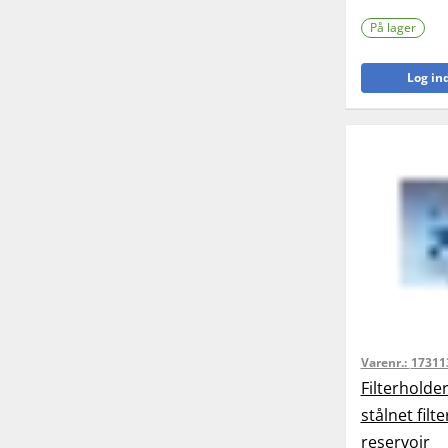
På lager
Log ind
Varenr.:
17311
Filterholde
stålnet filt
reservoir