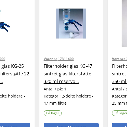
200
Varenr.:
17311400
Varenr.:
r glas KG-25
Filterholder glas KG-47
Filter
 filterstøtte 22
sintret glas filterstøtte
sintret
..
320 ml reservo...
350 ml 
Antal / pk:
1
Antal / 
elte holdere -
Kategori:
2-delte holdere -
Kategor
47 mm filtre
25 mm f
På lager
På lage