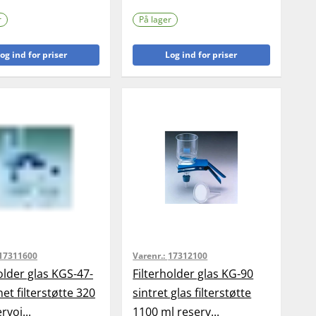
r
På lager
og ind for priser
Log ind for priser
17311600
Varenr.:
17312100
older glas KGS-47-
Filterholder glas KG-90
net filterstøtte 320
sintret glas filterstøtte
rvoi...
1100 ml reserv...