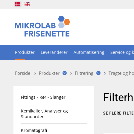
Produkter
Leverandører
Automatisering
Service og k
Forside
Produkter
Filtrering
Tragte og ho
Filter
Fittings - Rør - Slanger
Kemikalier, Analyser og
SE FLERE FIL
Standarder
Kromatografi