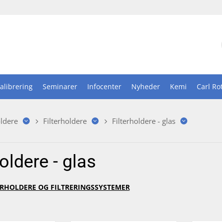
alibrering
Seminarer
Infocenter
Nyheder
Kemi
Carl Ro
ldere
Filterholdere
Filterholdere - glas
holdere - glas
TERHOLDERE OG FILTRERINGSSYSTEMER