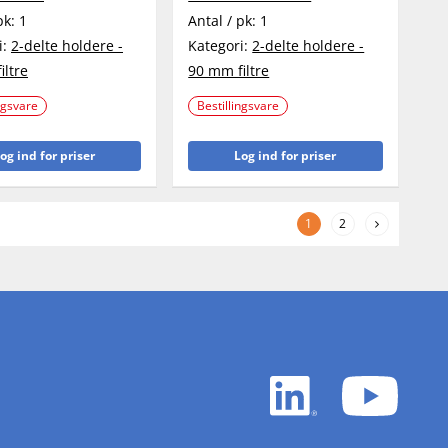
pk:
1
Antal / pk:
1
i:
2-delte holdere -
Kategori:
2-delte holdere -
iltre
90 mm filtre
ngsvare
Bestillingsvare
og ind for priser
Log ind for priser
1
2
LinkedIn
YouTu
white
white