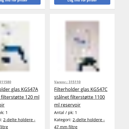
og ind for priser
Log ind for priser
311580
Varenr.:
315110
holder glas KGS47A
Filterholder glas KGS47C
 filterstøtte 120 ml
stålnet filterstøtte 1100
oir
ml reservoir
pk:
1
Antal / pk:
1
i:
2-delte holdere -
Kategori:
2-delte holdere -
iltre
47 mm filtre