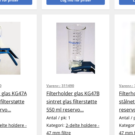
 for priser
Log ind for priser
L
0
Varenr.:
311490
Varenr.:
r glas KG47A
Filterholder glas KG47B
Filter
filterstøtte
sintret glas filterstøtte
stålnet
rvo...
550 ml reservo...
reserv
Antal / pk:
1
Antal / 
elte holdere -
Kategori:
2-delte holdere -
Kategor
47 mm filtre
47 mm f