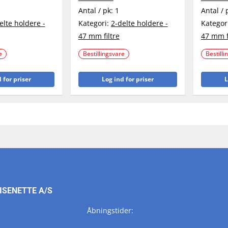
Antal / pk:
1
Antal / 
elte holdere -
Kategori:
2-delte holdere -
Kategor
47 mm filtre
47 mm f
e
Bestillingsvare
Bestilli
 for priser
Log ind for priser
L
ISENETTE A/S
Åbningstider: