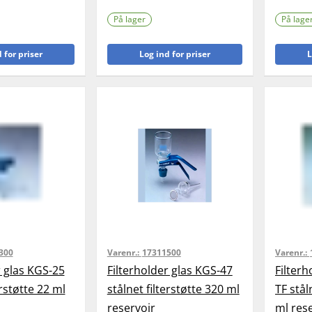
På lager
På lage
 for priser
Log ind for priser
L
300
Varenr.:
17311500
Varenr.:
r glas KGS-25
Filterholder glas KGS-47
Filterh
erstøtte 22 ml
stålnet filterstøtte 320 ml
TF stål
reservoir
ml rese