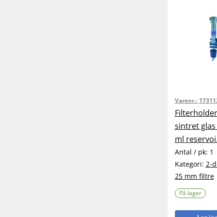
Varenr.:
17311
Filterholde
sintret glas
ml reservoi.
Antal / pk:
1
Kategori:
2-d
25 mm filtre
På lager