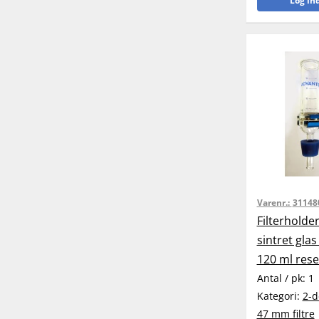
Log ind
Varenr.:
31148
Filterholde
sintret glas 
120 ml rese
Antal / pk:
1
Kategori:
2-d
47 mm filtre