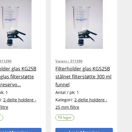
311290
Varenr.:
311390
holder glas KG25B
Filterholder glas KGS25B
 glas filterstøtte
stålnet filterstøtte 300 ml
reservo...
funnel
pk:
1
Antal / pk:
1
i:
2-delte holdere -
Kategori:
2-delte holdere -
iltre
25 mm filtre
r
På lager