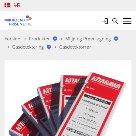
Login
Search
Mobile 
Forside
Produkter
Miljø og Prøvetagning
Gasdetektering
Gasdetektorrør