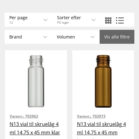
Klik her for at bruge VialFinder
Septa Guide
Per page
Sorter efter
12
På lager
Brand
Volumen
Vis alle filtre
Varenr.:
702962
Varenr.:
702973
N13 vial til skruelåg 4
N13 vial til skruelåg 4
ml 14.75 x 45 mm klar
ml 14.75 x 45 mm