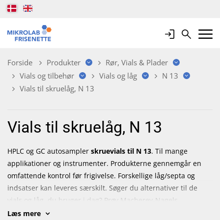
Login
Search
Mobile 
Forside
Produkter
Rør, Vials & Plader
Vials og tilbehør
Vials og låg
N 13
Vials til skruelåg, N 13
Vials til skruelåg, N 13
HPLC og GC autosampler
skruevials til N 13
. Til mange
applikationer og instrumenter. Produkterne gennemgår en
omfattende kontrol før frigivelse. Forskellige låg/septa og
indsatser kan leveres særskilt. Søger du alternativer til de
vials og låg, du bruger i dag? Prøv Macherey-Nagels
VialFinder. Indtast dit nuværende varenummer i feltet "REF"
Læs mere