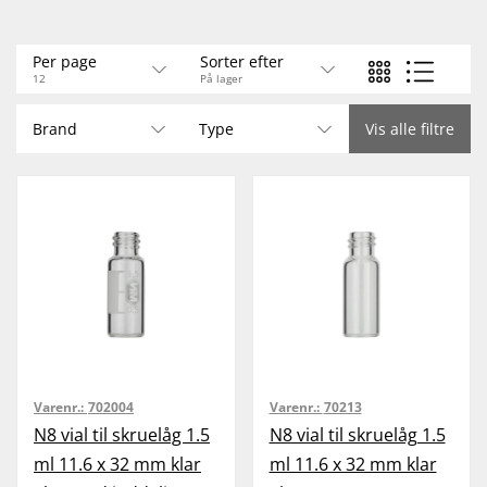
varenummer i feltet "REF"
Klik her for at bruge VialFinder
Septa Guide
Per page
Sorter efter
12
På lager
Brand
Type
Vis alle filtre
Varenr.:
702004
Varenr.:
70213
N8 vial til skruelåg 1.5
N8 vial til skruelåg 1.5
ml 11.6 x 32 mm klar
ml 11.6 x 32 mm klar