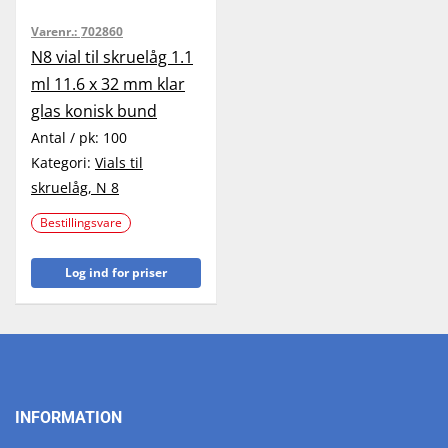
Varenr.:
702860
N8 vial til skruelåg 1.1
ml 11.6 x 32 mm klar
glas konisk bund
Antal / pk:
100
Kategori:
Vials til
skruelåg, N 8
Bestillingsvare
Log ind for priser
INFORMATION