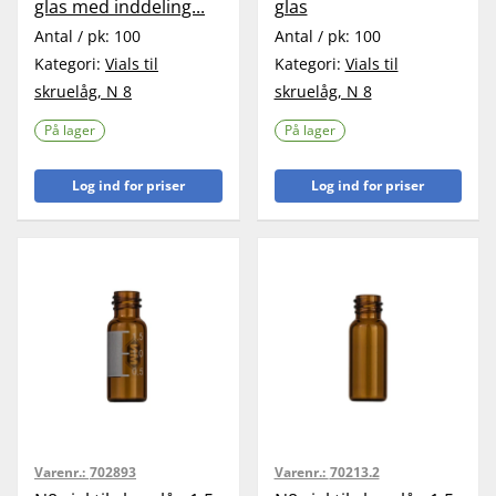
glas med inddeling...
glas
Antal / pk:
100
Antal / pk:
100
Kategori:
Vials til
Kategori:
Vials til
skruelåg, N 8
skruelåg, N 8
På lager
På lager
Log ind for priser
Log ind for priser
Varenr.:
702893
Varenr.:
70213.2