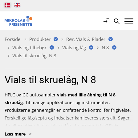
Login
Search
Mobile 
Forside
Produkter
Rør, Vials & Plader
Vials og tilbehør
Vials og låg
N 8
Vials til skruelåg, N 8
Vials til skruelåg, N 8
HPLC og GC autosampler
vials med lille åbning til N 8
skruelåg
. Til mange applikationer og instrumenter.
Produkterne gennemgår en omfattende kontrol før frigivelse.
Forskellige låg/septa og indsatser kan leveres særskilt. Søger
du alternativer til de vials og låg, du bruger i dag? Prøv
Macherey-Nagels VialFinder. Indtast dit nuværende
Læs mere