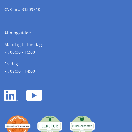
CVR-nr.: 83309210
Åbningstider:
Mandag til torsdag
kl. 08:00 - 16:00
Fredag
kl. 08:00 - 14:00
LinkedIn
YouTube
white
white