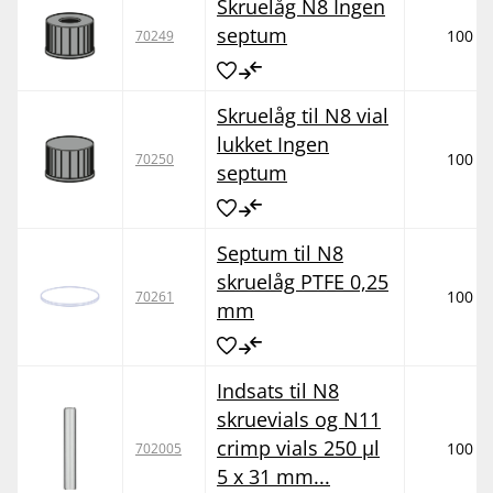
Skruelåg N8 Ingen
septum
100
70249
Skruelåg til N8 vial
lukket Ingen
100
70250
septum
Septum til N8
skruelåg PTFE 0,25
100
70261
mm
Indsats til N8
skruevials og N11
crimp vials 250 µl
100
702005
5 x 31 mm...