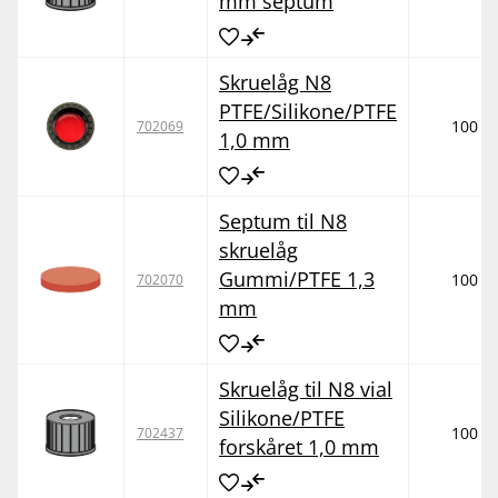
mm septum
Skruelåg N8
PTFE/Silikone/PTFE
100
702069
1,0 mm
Septum til N8
skruelåg
Gummi/PTFE 1,3
100
702070
mm
Skruelåg til N8 vial
Silikone/PTFE
100
702437
forskåret 1,0 mm