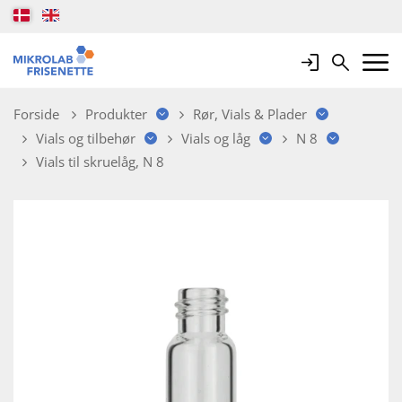
Login
Search
Mobile 
Forside
Produkter
Rør, Vials & Plader
Vials og tilbehør
Vials og låg
N 8
Vials til skruelåg, N 8