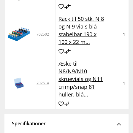
Rack til 50 stk. N 8
og N 9 vials blå
stabelbar 190 x
1
702502
100 x 22 m...
Æske til
N8/N9/N10
skruevials og N11
1
702514
crimp/snap 81
huller. blå...
Specifikationer